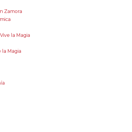
en Zamora
ómica
Vive la Magia
e la Magia
ía