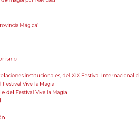
s de magia por Navidad
rovincia Mágica’
sionismo
laciones institucionales, del XIX Festival Internacional 
estival Vive la Magia
e del Festival Vive la Magia
l
ón
a