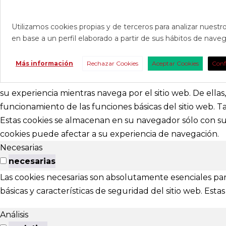
Utilizamos cookies propias y de terceros para analizar nuestro
en base a un perfil elaborado a partir de sus hábitos de nav
CONTAC
Más información
Rechazar Cookies
Aceptar Cookies
Conf
Consúltanos s
nosotros para 
su experiencia mientras navega por el sitio web. De ella
funcionamiento de las funciones básicas del sitio web. 
abracadabr
Estas cookies se almacenan en su navegador sólo con su 
cookies puede afectar a su experiencia de navegación.
festivalviv
Necesarias
Calle Menénd
necesarias
24007 - Leó
Las cookies necesarias son absolutamente esenciales par
básicas y características de seguridad del sitio web. Es
EXTENS
Análisis
El Festival ta