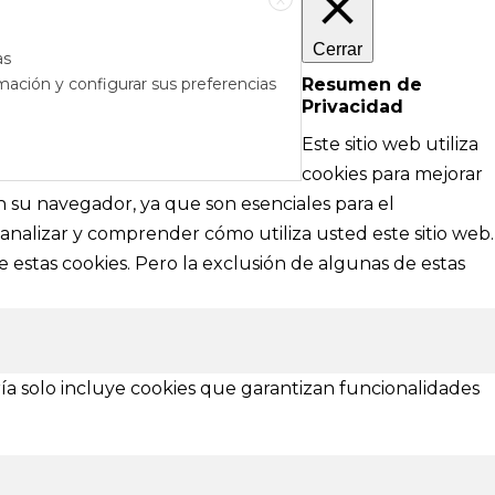
Cerrar
as
mación y configurar sus preferencias
Resumen de
Privacidad
RÉS
DE AYUDA
Este sitio web utiliza
cipales
Textos legales e información técnica sobre
cookies para mejorar
nformación
nuestra web
en su navegador, ya que son esenciales para el
analizar y comprender cómo utiliza usted este sitio web.
Aviso Legal
 estas cookies. Pero la exclusión de algunas de estas
Política de Privacidad
Política de Cookies
¿Necesitas ayuda?
ía solo incluye cookies que garantizan funcionalidades