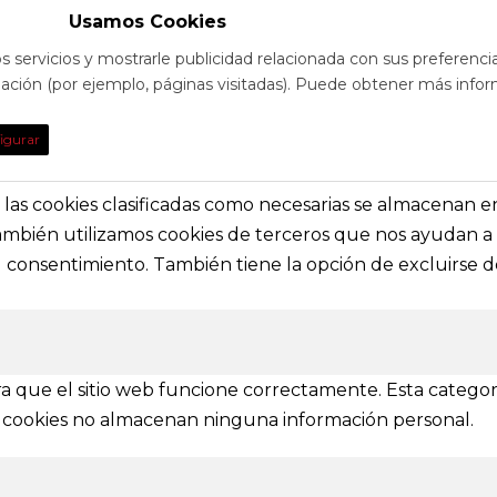
Usamos Cookies
s servicios y mostrarle publicidad relacionada con sus preferenci
egación (por ejemplo, páginas visitadas). Puede obtener más infor
TO
DE INTE
igurar
obre eventos y espectáculos o contacta con
Nuestras prin
solictar información general
secciones e i
s, las cookies clasificadas como necesarias se almacenan 
También utilizamos cookies de terceros que nos ayudan a 
a@festivalvivelamagia.es
Inicio
consentimiento. También tiene la opción de excluirse de
El festival
elamagia.es
Noticias
Prensa
ez y Pelayo, 4 - Bajo.
Contactar
n (SPAIN)
a que el sitio web funcione correctamente. Esta categor
tas cookies no almacenan ninguna información personal.
IONES
mbién se amplía a otras provincias