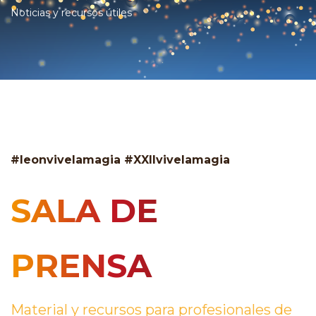
Noticias y recursos útiles
#leonvivelamagia #XXIIvivelamagia
SALA DE
PRENSA
Material y recursos para profesionales de