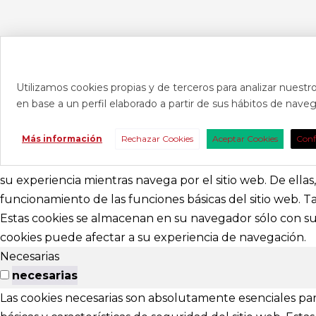
Utilizamos cookies propias y de terceros para analizar nuestro
en base a un perfil elaborado a partir de sus hábitos de nav
CONTAC
Más información
Rechazar Cookies
Aceptar Cookies
Conf
Consúltanos s
nosotros para 
su experiencia mientras navega por el sitio web. De ella
funcionamiento de las funciones básicas del sitio web. 
abracadabr
Estas cookies se almacenan en su navegador sólo con su 
cookies puede afectar a su experiencia de navegación.
festivalviv
Necesarias
Calle Menénd
necesarias
24007 - Leó
Las cookies necesarias son absolutamente esenciales par