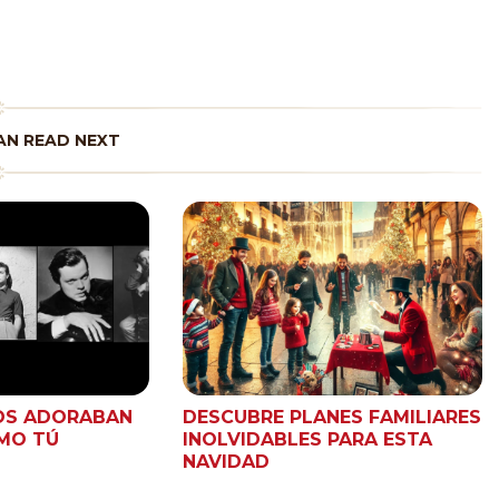
N READ NEXT
OS ADORABAN
DESCUBRE PLANES FAMILIARES
MO TÚ
INOLVIDABLES PARA ESTA
NAVIDAD