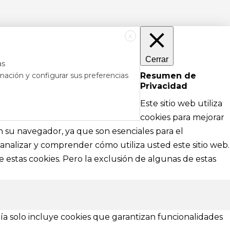
X
Cerrar
as
mación y configurar sus preferencias
Resumen de
Privacidad
RÉS
DE AYUDA
Este sitio web utiliza
cipales
Textos legales e información técnica sobre
cookies para mejorar
nformación
nuestra web
en su navegador, ya que son esenciales para el
analizar y comprender cómo utiliza usted este sitio web.
Aviso Legal
 estas cookies. Pero la exclusión de algunas de estas
Política de Privacidad
Política de Cookies
¿Necesitas ayuda?
ía solo incluye cookies que garantizan funcionalidades