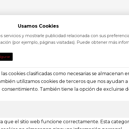
Usamos Cookies
s servicios y mostrarle publicidad relacionada con sus preferenci
egación (por ejemplo, páginas visitadas). Puede obtener más infor
TO
DE INTE
igurar
obre eventos y espectáculos o contacta con
Nuestras prin
solictar información general
secciones e i
s, las cookies clasificadas como necesarias se almacenan 
También utilizamos cookies de terceros que nos ayudan a 
a@festivalvivelamagia.es
Inicio
consentimiento. También tiene la opción de excluirse de
El festival
elamagia.es
Noticias
Prensa
ez y Pelayo, 4 - Bajo.
Contactar
n (SPAIN)
a que el sitio web funcione correctamente. Esta categor