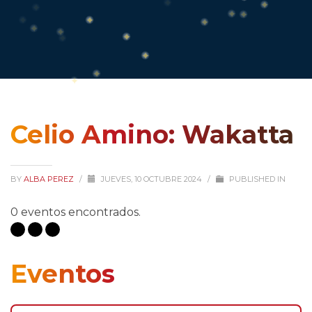
Celio Amino: Wakatta
BY
ALBA PEREZ
/
JUEVES, 10 OCTUBRE 2024
/
PUBLISHED IN
0 eventos encontrados.
Eventos