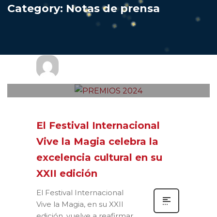
Category: Notas de prensa
Prensa
DOMINGO, 21 DICIEMBRE 2025
/
0
PUBLISHED IN
NOTAS DE PRENSA
El Festival Internacional
Vive la Magia celebra la
excelencia cultural en su
XXII edición
El Festival Internacional
Vive la Magia, en su XXII
edición, vuelve a reafirmar