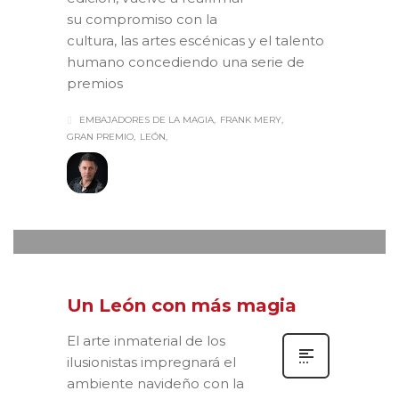
su compromiso con la
cultura, las artes escénicas y el talento
humano concediendo una serie de
premios
EMBAJADORES DE LA MAGIA
FRANK MERY
GRAN PREMIO
LEÓN
leonvivelamagia
MARTES, 14 OCTUBRE 2025
/
0
PUBLISHED IN
ACTUALIDAD
,
MEDIOS
,
NOTAS DE PRENSA
,
TEATRO SAN
FRANCISCO
,
XXII FESTIVAL VIVE LA MAGIA
Un León con más magia
El arte inmaterial de los
ilusionistas impregnará el
ambiente navideño con la