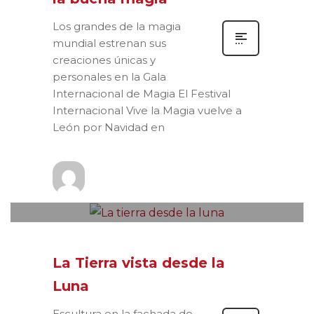
Los grandes de la magia
mundial estrenan sus
creaciones únicas y
personales en la Gala
Internacional de Magia El Festival
Internacional Vive la Magia vuelve a
León por Navidad en
Prensa
VIERNES, 15 DICIEMBRE 2023
/
0
PUBLISHED IN
NOTAS DE PRENSA
La Tierra vista desde la
Luna
Escultura en la fachada de