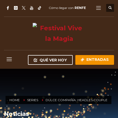
Cómo llegar con
RENFE
ENTRADAS
QUÉ VER HOY
HOME
SERIES
DULCE COMPAÑÍA: HEADLES COUPLE
Noticias