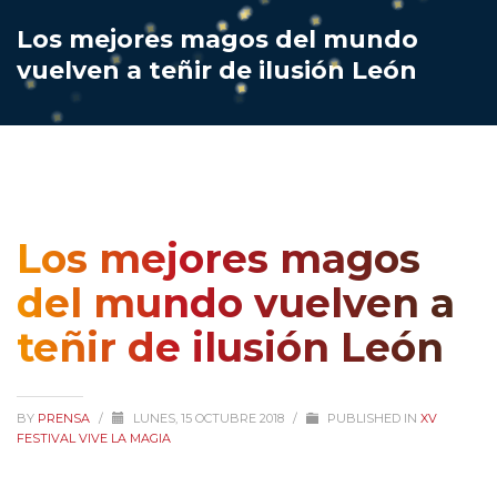
Los mejores magos del mundo
vuelven a teñir de ilusión León
Los mejores magos
del mundo vuelven a
teñir de ilusión León
BY
PRENSA
/
LUNES, 15 OCTUBRE 2018
/
PUBLISHED IN
XV
FESTIVAL VIVE LA MAGIA