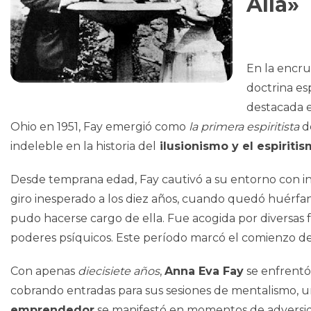
Allá»
En la encru
doctrina esp
destacada e
Ohio en 1951, Fay emergió como
la primera espiritista
d
indeleble en la historia del
ilusionismo y el espiritis
Desde temprana edad, Fay cautivó a su entorno con ind
giro inesperado a los diez años, cuando quedó huérf
pudo hacerse cargo de ella. Fue acogida por diversas f
poderes psíquicos. Este período marcó el comienzo de
Con apenas
diecisiete años
,
Anna Eva Fay
se enfrentó 
cobrando entradas para sus sesiones de mentalismo, u
emprendedor
se manifestó en momentos de adversi