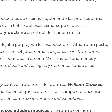
ectáculos de espiritismo, abriendo las puertas a una
e la fiebre del espiritismo, supo cautivar a
 y doctrina
espiritual de manera única.
 dejaba perplejos a los espectadores. Atada a un poste,
escenario. Objetos como
campanas e instrumentos
lón ocultaba la escena. Mientras los fenómenos y
nce,
desafiando la lógica
y desconcertando a los
ay
cautivó la atención del químico
William Crookes
,
mento en el que la ataron a un campo eléctrico
no
tación como
«El fenómeno Indescriptible».
as
sociedades mágicas
y se reunió con figuras