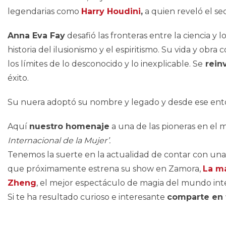
legendarias como
Harry Houdini
,
a quien reveló el se
Anna Eva Fay
desafió las fronteras entre la ciencia y
historia del ilusionismo y el espiritismo. Su vida y ob
los límites de lo desconocido y lo inexplicable. Se
rein
éxito.
Su nuera adoptó su nombre y legado y desde ese en
Aquí
nuestro homenaje
a una de las pioneras en el 
Internacional de la Mujer’.
Tenemos la suerte en la actualidad de contar con una d
que próximamente estrena su show en Zamora,
La ma
Zheng
, el mejor espectáculo de magia del mundo in
Si te ha resultado curioso e interesante
comparte en t