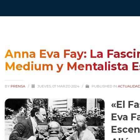
Anna Eva Fay: La Fasci
Medium y Mentalista E
BY
PRENSA
/
JUEVES, 07 MARZO 2024
/
PUBLISHED IN
ACTUALIDA
«El F
Eva Fa
Escen