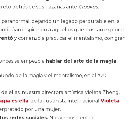
creto detrás de sus hazañas ante
Crookes.
 lo paranormal, dejando un legado perdurable en la
ra continúan inspirando a aquellos que buscan explorar
ventó
y comenzó a practicar el mentalismo, con gran
tonces se empezó a
hablar del arte de la magia.
mundo de la magia y el mentalismo, en el
‘Día
e ellas, nuestra directora artística Violeta Zheng,
gia es ella
, de la ilusionista internacional
Violeta
terpretado por una mujer.
us redes sociales.
Nos vemos dentro.