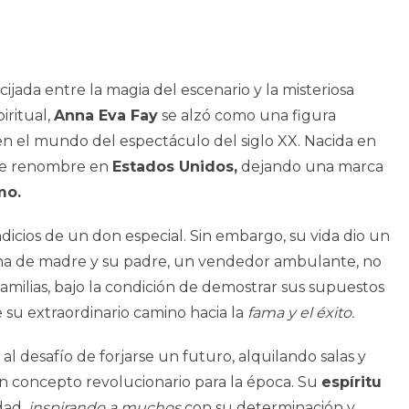
cijada entre la magia del escenario y la misteriosa
iritual,
Anna Eva Fay
se alzó como una figura
n el mundo del espectáculo del siglo XX. Nacida en
e renombre en
Estados Unidos,
dejando una marca
mo.
icios de un don especial. Sin embargo, su vida dio un
ana de madre y su padre, un vendedor ambulante, no
amilias, bajo la condición de demostrar sus supuestos
 su extraordinario camino hacia la
fama y el éxito.
al desafío de forjarse un futuro, alquilando salas y
n concepto revolucionario para la época. Su
espíritu
dad,
inspirando a muchos
con su determinación y