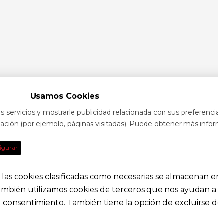
Usamos Cookies
s servicios y mostrarle publicidad relacionada con sus preferenci
egación (por ejemplo, páginas visitadas). Puede obtener más infor
TO
DE INTE
igurar
obre eventos y espectáculos o contacta con
Nuestras prin
solictar información general
secciones e i
s, las cookies clasificadas como necesarias se almacenan 
También utilizamos cookies de terceros que nos ayudan a 
a@festivalvivelamagia.es
Inicio
consentimiento. También tiene la opción de excluirse de
El festival
elamagia.es