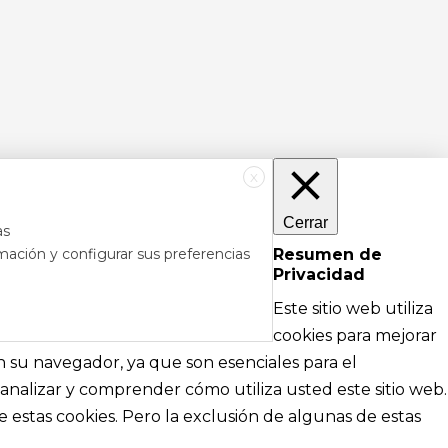
X
Cerrar
as
mación y configurar sus preferencias
Resumen de
Privacidad
RÉS
DE AYUDA
Este sitio web utiliza
cipales
Textos legales e información técnica sobre
cookies para mejorar
nformación
nuestra web
en su navegador, ya que son esenciales para el
analizar y comprender cómo utiliza usted este sitio web.
Aviso Legal
 estas cookies. Pero la exclusión de algunas de estas
Política de Privacidad