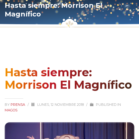
Hasta siempre: Morrison El
Magnífico
Hasta siempre:
Morrison El Magnífico
BY
PRENSA
/
LUNES, 12 NOVIEMBRE 2018
/
PUBLISHED IN
MAGOS