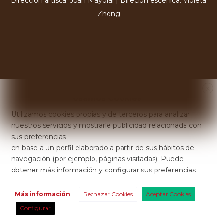
Dirección artísca: Juan Mayoral | Direción escénica: Violeta
Zheng
X
Usamos Cookies
Utilizamos cookies propias y de terceros para analizar
nuestros servicios y mostrarle publicidad relacionada con
sus preferencias
en base a un perfil elaborado a partir de sus hábitos de
navegación (por ejemplo, páginas visitadas). Puede
obtener más información y configurar sus preferencias
Más información
Rechazar Cookies
Aceptar Cookies
Configurar