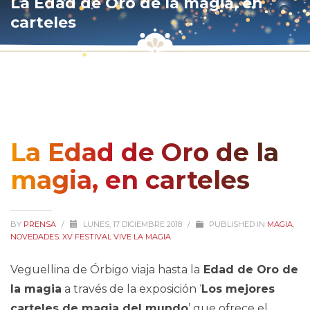
La Edad de Oro de la magia, en
carteles
La Edad de Oro de la
magia, en carteles
BY
PRENSA
/
LUNES, 17 DICIEMBRE 2018
/
PUBLISHED IN
MAGIA
,
NOVEDADES
,
XV FESTIVAL VIVE LA MAGIA
Veguellina de Órbigo viaja hasta la
Edad de Oro de
la magia
a través de la exposición ‘
Los mejores
carteles de magia del mundo
’ que ofrece el