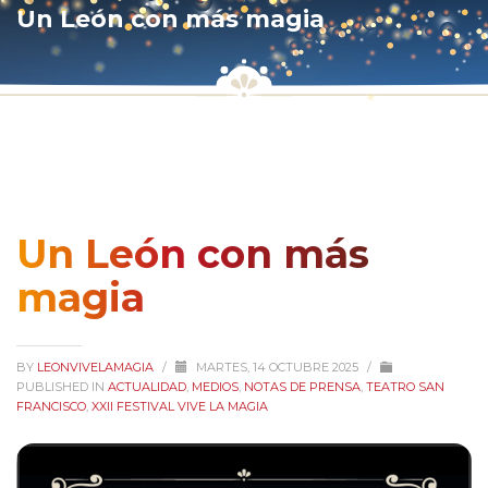
Un León con más magia
Un León con más
magia
BY
LEONVIVELAMAGIA
/
MARTES, 14 OCTUBRE 2025
/
PUBLISHED IN
ACTUALIDAD
,
MEDIOS
,
NOTAS DE PRENSA
,
TEATRO SAN
FRANCISCO
,
XXII FESTIVAL VIVE LA MAGIA