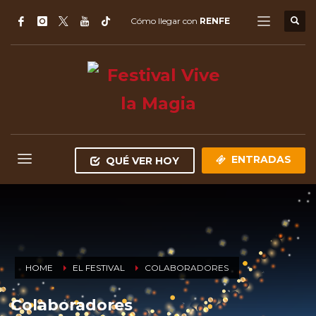
Cómo llegar con
RENFE
ENTRADAS
QUÉ VER HOY
HOME
EL FESTIVAL
COLABORADORES
Colaboradores