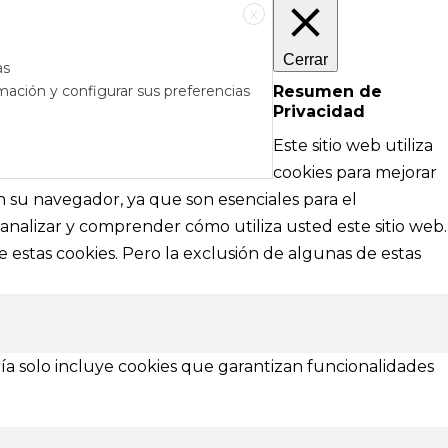
X
Cerrar
as
mación y configurar sus preferencias
Resumen de
Privacidad
RÉS
DE AYUDA
Este sitio web utiliza
cipales
Textos legales e información técnica sobre
cookies para mejorar
nformación
nuestra web
en su navegador, ya que son esenciales para el
analizar y comprender cómo utiliza usted este sitio web.
Aviso Legal
 estas cookies. Pero la exclusión de algunas de estas
Política de Privacidad
Política de Cookies
¿Necesitas ayuda?
ía solo incluye cookies que garantizan funcionalidades