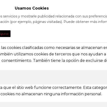
Usamos Cookies
s servicios y mostrarle publicidad relacionada con sus preferenci
egación (por ejemplo, páginas visitadas). Puede obtener más infor
TO
DE INTE
igurar
obre eventos y espectáculos o contacta con
Nuestras prin
solictar información general
secciones e i
s, las cookies clasificadas como necesarias se almacenan 
También utilizamos cookies de terceros que nos ayudan a 
a@festivalvivelamagia.es
Inicio
consentimiento. También tiene la opción de excluirse de
El festival
elamagia.es
Noticias
Prensa
ez y Pelayo, 4 - Bajo.
Contactar
n (SPAIN)
a que el sitio web funcione correctamente. Esta categor
tas cookies no almacenan ninguna información personal.
IONES