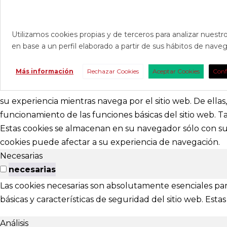
Utilizamos cookies propias y de terceros para analizar nuestro
en base a un perfil elaborado a partir de sus hábitos de nav
CONTAC
Más información
Rechazar Cookies
Aceptar Cookies
Conf
Consúltanos s
nosotros para 
su experiencia mientras navega por el sitio web. De ella
funcionamiento de las funciones básicas del sitio web. 
abracadabr
Estas cookies se almacenan en su navegador sólo con su 
cookies puede afectar a su experiencia de navegación.
festivalviv
Necesarias
Calle Menénd
necesarias
24007 - Leó
Las cookies necesarias son absolutamente esenciales par
básicas y características de seguridad del sitio web. Es
EXTENS
Análisis