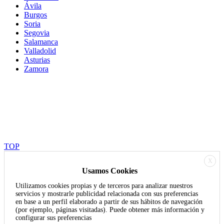
Ávila
Burgos
Soria
Segovia
Salamanca
Valladolid
Asturias
Zamora
© 2025 - Festival Internacional Vive la Magia / Todos los derechos
reservados | Diseñado con mucho ❤ por Blancoperfecto
Dirección artísca: Juan Mayoral | Direción escénica: Violeta Zheng
TOP
X
Usamos Cookies
Utilizamos cookies propias y de terceros para analizar nuestros
servicios y mostrarle publicidad relacionada con sus preferencias
en base a un perfil elaborado a partir de sus hábitos de navegación
(por ejemplo, páginas visitadas). Puede obtener más información y
configurar sus preferencias