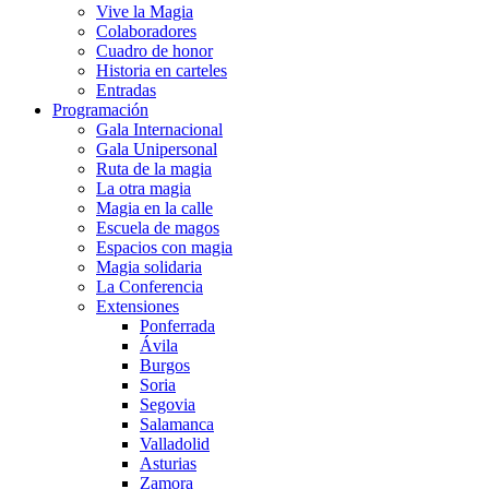
Vive la Magia
Colaboradores
Cuadro de honor
Historia en carteles
Entradas
Programación
Gala Internacional
Gala Unipersonal
Ruta de la magia
La otra magia
Magia en la calle
Escuela de magos
Espacios con magia
Magia solidaria
La Conferencia
Extensiones
Ponferrada
Ávila
Burgos
Soria
Segovia
Salamanca
Valladolid
Asturias
Zamora