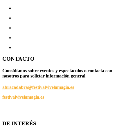
CONTACTO
Consúltanos sobre eventos y espectáculos o contacta con
nosotros para solictar información general
abracadabra@festivalvivelamagia.es
festivalvivelamagia.es
Calle Menéndez y Pelayo, 4 - Bajo.
24007 - León (SPAIN)
DE INTERÉS