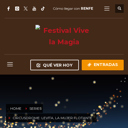
Cómo llegar con
RENFE
ENTRADAS
QUÉ VER HOY
HOME
SERIES
CIRCUSDROME: LEVITA, LA MUJER FLOTANTE