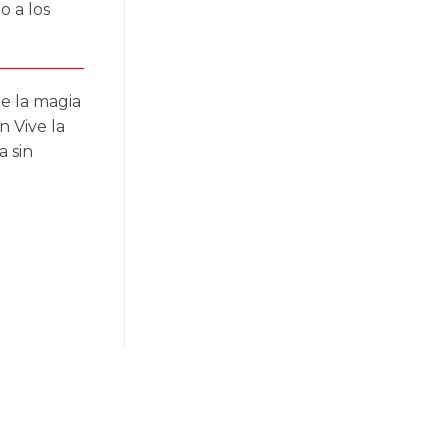
o a los
de la magia
n Vive la
a sin