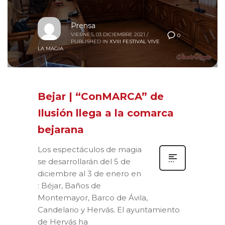
Prensa
VIERNES, 03 DICIEMBRE 2021
/
0
PUBLISHED IN
XVIII FESTIVAL VIVE
LA MAGIA
Bejar | “ConMARCA” de
Ilusión llega a la comarca
bejarana
Los espectáculos de magia
se desarrollarán del 5 de
diciembre al 3 de enero en
: Béjar, Baños de
Montemayor, Barco de Ávila,
Candelario y Hervás. El ayuntamiento
de Hervás ha