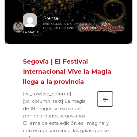
Prensa
MIÉRCOLES, 15 DICIEMBRE 2021
/
0
PUBLISHED IN
XVIII FESTIVAL VIVE
LA MAGIA
Segovia | El Festival
Internacional Vive la Magia
llega a la provincia
[vc_row][vc_column]
[vc_column_text] La magia
de 18 magos se expande
por localidades segovianas
El lema de esta edición es ‘Imagina’ y
con esa ya son cinco, las galas que se