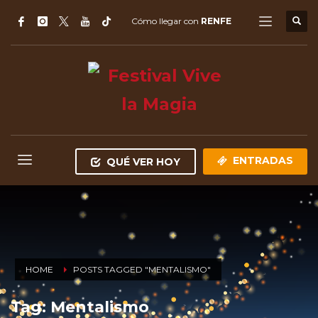
Cómo llegar con
RENFE
ENTRADAS
QUÉ VER HOY
HOME
POSTS TAGGED "MENTALISMO"
Tag: Mentalismo