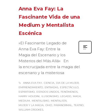
Anna Eva Fay: La
Fascinante Vida de una
Medium y Mentalista
Escénica
«El Fascinante Legado de
Anna Eva Fay: Entre la
Magia del Escenario y los
Misterios del Más Allá» En
la encrucijada entre la magia del
escenario y la misteriosa
ANNA EVA FAY
CIENCIA
DIA DE LA MUJER
EMPRENDIMIENTO
ENTRADAS
ESPECTÁCULO
ESPIRITISMO
ESTADOS UNIDOS
FENÓMENOS
HARRY HOUDINI
ILUSIONISMO
LEGADO
MAGA
MEDIUM
MENTALISMO
MENTALISTA
MUJER Y LA MAGIA
OHIO
PARANORMAL
TEATRO
WILLIAM CROOKES