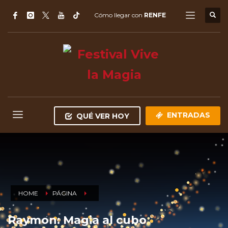
Cómo llegar con
RENFE
ENTRADAS
QUÉ VER HOY
HOME
PÁGINA
Raymon: Magia al cubo