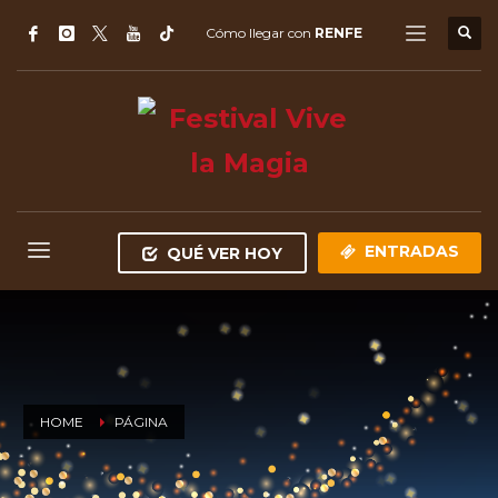
Cómo llegar con
RENFE
ENTRADAS
QUÉ VER HOY
HOME
PÁGINA