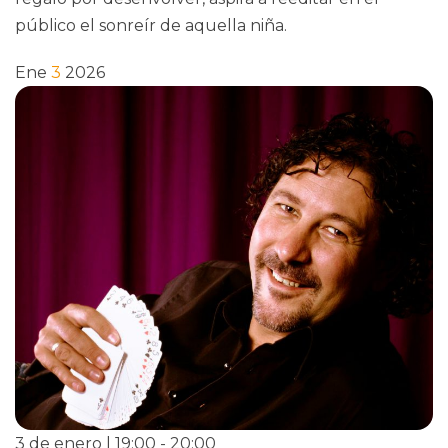
público el sonreír de aquella niña.
Ene
3
2026
3 de enero | 19:00
-
20:00