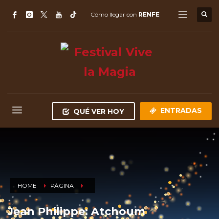
Cómo llegar con
RENFE
ENTRADAS
QUÉ VER HOY
HOME
PÁGINA
Jean Philippe: Atchoum