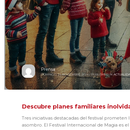
Prensa
DOMINGO, 24 NOVIEMBRE 2024
/
PUBLISHED IN
ACTUALID
Descubre planes familiares inolvid
Tres iniciativas destacadas del festival prometen 
asombro. El Festival Internacional de Magia es e