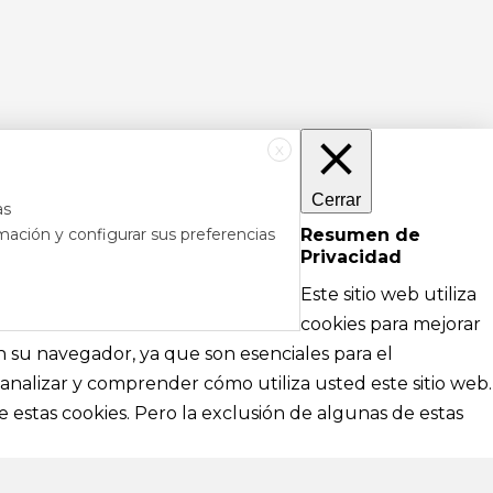
X
Cerrar
as
mación y configurar sus preferencias
Resumen de
Privacidad
RÉS
DE AYUDA
Este sitio web utiliza
cipales
Textos legales e información técnica sobre
cookies para mejorar
nformación
nuestra web
en su navegador, ya que son esenciales para el
analizar y comprender cómo utiliza usted este sitio web.
Aviso Legal
 estas cookies. Pero la exclusión de algunas de estas
Política de Privacidad
Política de Cookies