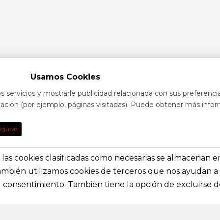
Usamos Cookies
s servicios y mostrarle publicidad relacionada con sus preferenci
egación (por ejemplo, páginas visitadas). Puede obtener más infor
TO
DE INTE
igurar
obre eventos y espectáculos o contacta con
Nuestras prin
solictar información general
secciones e i
s, las cookies clasificadas como necesarias se almacenan 
También utilizamos cookies de terceros que nos ayudan a 
a@festivalvivelamagia.es
Inicio
consentimiento. También tiene la opción de excluirse de
El festival
elamagia.es
Noticias
Prensa