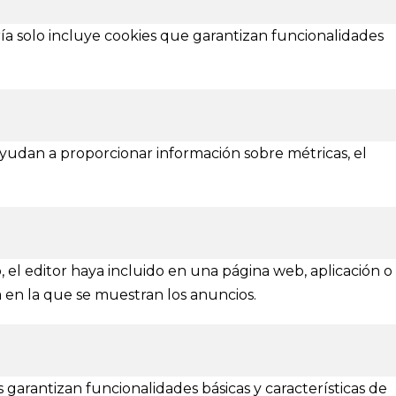
¿Necesitas ayuda?
ía solo incluye cookies que garantizan funcionalidades
 ayudan a proporcionar información sobre métricas, el
Asturias
Zamora
o con mucho ❤ por Blancoperfecto
, el editor haya incluido en una página web, aplicación o
a en la que se muestran los anuncios.
g
garantizan funcionalidades básicas y características de