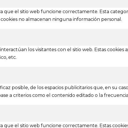
ez y Pelayo, 4 - Bajo.
Contactar
n (SPAIN)
a que el sitio web funcione correctamente. Esta categor
tas cookies no almacenan ninguna información personal.
IONES
mbién se amplía a otras provincias
nteractúan los visitantes con el sitio web. Estas cookies
Ávila
Burgos
Soria
Segovia
Salamanca
Valladolid
co, etc.
 Vive la Magia / Todos los derechos reservados | Diseñad
caz posible, de los espacios publicitarios que, en su caso
base a criterios como el contenido editado o la frecuenci
Dirección artísca: Juan Mayoral | Direción escénica: Violeta Zhen
 que el sitio web funcione correctamente. Estas cookies 