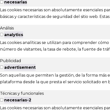
Calle Menénd
necesarias
24007 - Leó
Las cookies necesarias son absolutamente esenciales par
básicas y características de seguridad del sitio web. Es
EXTENS
Análisis
El Festival ta
analytics
Las cookies analíticas se utilizan para comprender cómo i
Ponferrada
número de visitantes, la tasa de rebote, la fuente de tráfi
Publicidad
advertisement
© 2025 - Festival Internacional
Son aquellas que permiten la gestión, de la forma más efi
plataforma desde la que presta el servicio solicitado en 
Técnicas y funcionales
necesarias-2
Las cookies necesarias son absolutamente esenciales para