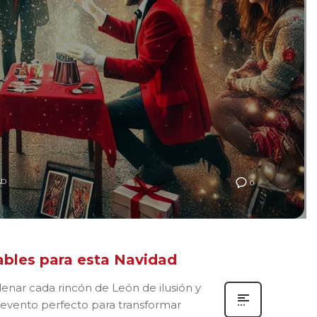
AD
0
ables para esta Navidad
llenar cada rincón de León de ilusión y
l evento perfecto para transformar