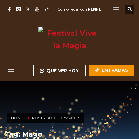
Cómo llegar con
RENFE
ENTRADAS
QUÉ VER HOY
HOME
POSTS TAGGED "MAGO"
Tag: Mago