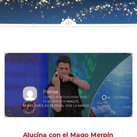
Prensa
LUNES, 19 NOVIEMBRE 2018
/
0
PUBLISHED IN
MAGOS
,
NOVEDADES
,
XV FESTIVAL VIVE LA MAGIA
Alucina con el Mago Merpin