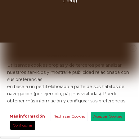
Zheng
X
Usamos Cookies
Utilizamos cookies propias y de terceros para analizar
nuestros servicios y mostrarle publicidad relacionada con
sus preferencias
en base a un perfil elaborado a partir de sus hábitos de
navegación (por ejemplo, páginas visitadas). Puede
obtener más información y configurar sus preferencias
Más información
Rechazar Cookies
Aceptar Cookies
Configurar