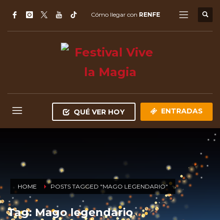
Cómo llegar con
RENFE
ENTRADAS
QUÉ VER HOY
HOME
POSTS TAGGED "MAGO LEGENDARIO"
Tag: Mago legendario