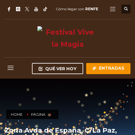
Cómo llegar con
RENFE
ENTRADAS
QUÉ VER HOY
HOME
PÁGINA
Zona Avda de España, C/La Paz,