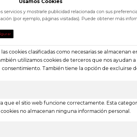
Usamos Cookies
s servicios y mostrarle publicidad relacionada con sus preferenci
egación (por ejemplo, páginas visitadas). Puede obtener más infor
TO
DE INTE
igurar
obre eventos y espectáculos o contacta con
Nuestras prin
solictar información general
secciones e i
s, las cookies clasificadas como necesarias se almacenan 
También utilizamos cookies de terceros que nos ayudan a 
a@festivalvivelamagia.es
Inicio
consentimiento. También tiene la opción de excluirse de
El festival
elamagia.es
Noticias
Prensa
ez y Pelayo, 4 - Bajo.
Contactar
n (SPAIN)
a que el sitio web funcione correctamente. Esta categor
tas cookies no almacenan ninguna información personal.
IONES
mbién se amplía a otras provincias