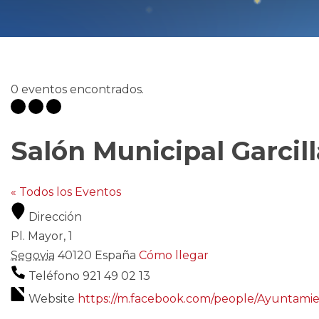
0 eventos encontrados.
Salón Municipal Garcil
« Todos los Eventos
Dirección
Pl. Mayor, 1
Segovia
40120
España
Cómo llegar
Teléfono
921 49 02 13
Website
https://m.facebook.com/people/Ayuntamie