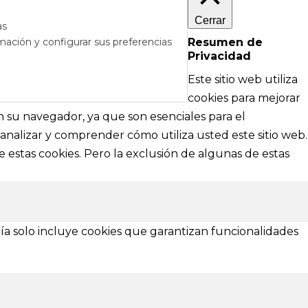
Cerrar
as
mación y configurar sus preferencias
Resumen de
Privacidad
RÉS
DE AYUDA
Este sitio web utiliza
cipales
Textos legales e información técnica sobre
cookies para mejorar
nformación
nuestra web
en su navegador, ya que son esenciales para el
analizar y comprender cómo utiliza usted este sitio web.
Aviso Legal
 estas cookies. Pero la exclusión de algunas de estas
Política de Privacidad
Política de Cookies
¿Necesitas ayuda?
ía solo incluye cookies que garantizan funcionalidades