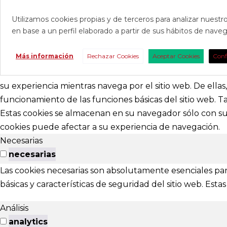
Utilizamos cookies propias y de terceros para analizar nuestro
en base a un perfil elaborado a partir de sus hábitos de nav
CONTAC
Más información
Rechazar Cookies
Aceptar Cookies
Conf
Consúltanos s
nosotros para 
su experiencia mientras navega por el sitio web. De ella
funcionamiento de las funciones básicas del sitio web. 
abracadabr
Estas cookies se almacenan en su navegador sólo con su 
cookies puede afectar a su experiencia de navegación.
festivalviv
Necesarias
Calle Menénd
necesarias
24007 - Leó
Las cookies necesarias son absolutamente esenciales par
básicas y características de seguridad del sitio web. Es
EXTENS
Análisis
El Festival ta
analytics