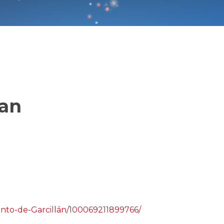
lan
nto-de-Garcillán/100069211899766/