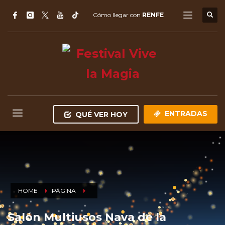
Cómo llegar con
RENFE
ENTRADAS
QUÉ VER HOY
HOME
PÁGINA
Salón Multiusos Nava de la