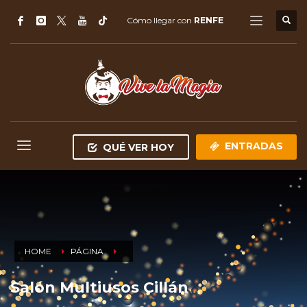
Cómo llegar con
RENFE
ENTRADAS
QUÉ VER HOY
HOME
PÁGINA
Salón Multiusos Cillán