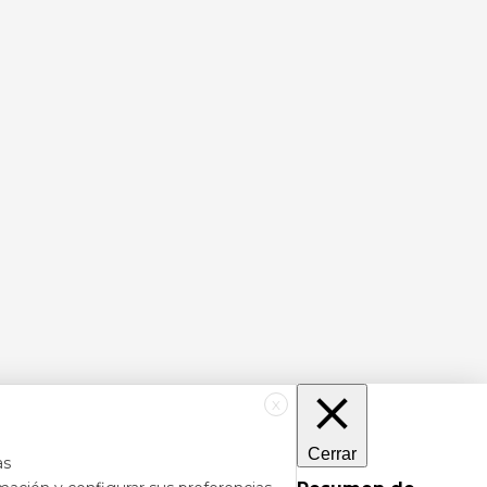
X
Cerrar
as