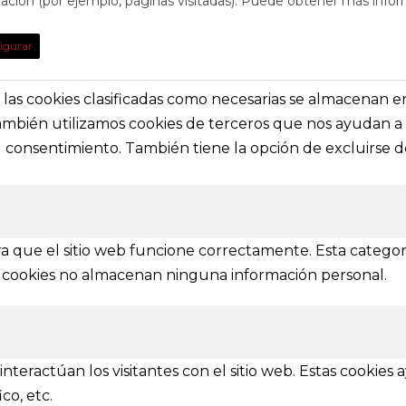
egación (por ejemplo, páginas visitadas). Puede obtener más infor
TO
DE INTE
igurar
obre eventos y espectáculos o contacta con
Nuestras prin
solictar información general
secciones e i
s, las cookies clasificadas como necesarias se almacenan 
También utilizamos cookies de terceros que nos ayudan a 
a@festivalvivelamagia.es
Inicio
consentimiento. También tiene la opción de excluirse de
El festival
elamagia.es
Noticias
Prensa
ez y Pelayo, 4 - Bajo.
Contactar
n (SPAIN)
a que el sitio web funcione correctamente. Esta categor
tas cookies no almacenan ninguna información personal.
IONES
mbién se amplía a otras provincias
nteractúan los visitantes con el sitio web. Estas cookies
Ávila
Burgos
Soria
Segovia
Salamanca
Valladolid
co, etc.