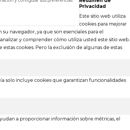
mación y configurar sus preferencias
Resumen de
Privacidad
RÉS
DE AYUDA
Este sitio web utiliza
cipales
Textos legales e información técnica sobre
cookies para mejorar
nformación
nuestra web
en su navegador, ya que son esenciales para el
analizar y comprender cómo utiliza usted este sitio web.
Aviso Legal
 estas cookies. Pero la exclusión de algunas de estas
Política de Privacidad
Política de Cookies
¿Necesitas ayuda?
ía solo incluye cookies que garantizan funcionalidades
 ayudan a proporcionar información sobre métricas, el
Asturias
Zamora