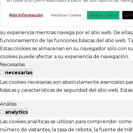
en base a un perfil elaborado a partir de sus hábitos de nav
CONTAC
Más información
Rechazar Cookies
Aceptar Cookies
Conf
Consúltanos s
nosotros para 
su experiencia mientras navega por el sitio web. De ella
funcionamiento de las funciones básicas del sitio web. 
abracadabr
Estas cookies se almacenan en su navegador sólo con su 
cookies puede afectar a su experiencia de navegación.
festivalviv
Necesarias
Calle Menénd
necesarias
24007 - Leó
Las cookies necesarias son absolutamente esenciales par
básicas y características de seguridad del sitio web. Es
EXTENS
Análisis
El Festival ta
analytics
Las cookies analíticas se utilizan para comprender cómo i
Ponferrada
número de visitantes, la tasa de rebote, la fuente de tráfi