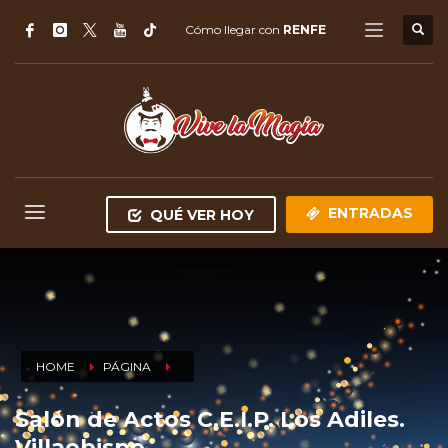
Cómo llegar con
RENFE
ENTRADAS
QUÉ VER HOY
HOME
PÁGINA
Salón de Actos C.E.I.P. Los Adiles.
Villaobispo