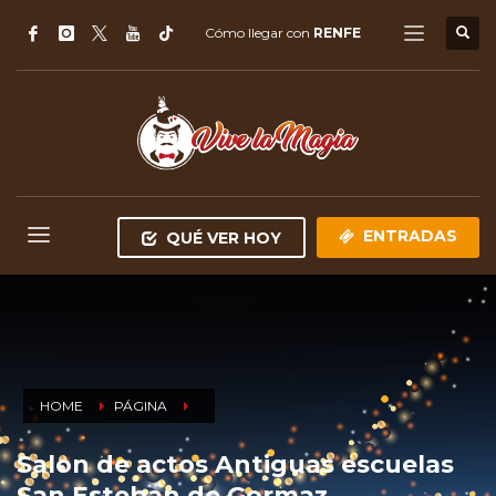
Cómo llegar con
RENFE
ENTRADAS
QUÉ VER HOY
HOME
PÁGINA
Salon de actos Antiguas escuelas
San Esteban de Gormaz