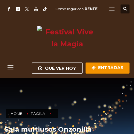
Cómo llegar con
RENFE
ENTRADAS
QUÉ VER HOY
HOME
PÁGINA
Sala multiusos Onzonilla