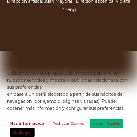
Dirección artísca: Juan Mayoral | Direción escénica: Violeta
Zheng
X
Usamos Cookies
Utilizamos cookies propias y de terceros para analizar
nuestros servicios y mostrarle publicidad relacionada con
sus preferencias
en base a un perfil elaborado a partir de sus hábitos de
navegación (por ejemplo, páginas visitadas). Puede
obtener más información y configurar sus preferencias
Más información
Rechazar Cookies
Aceptar Cookies
Configurar