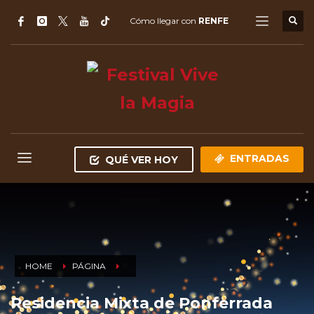
Cómo llegar con
RENFE
ENTRADAS
QUÉ VER HOY
HOME
PÁGINA
Residencia Mixta de Ponferrada