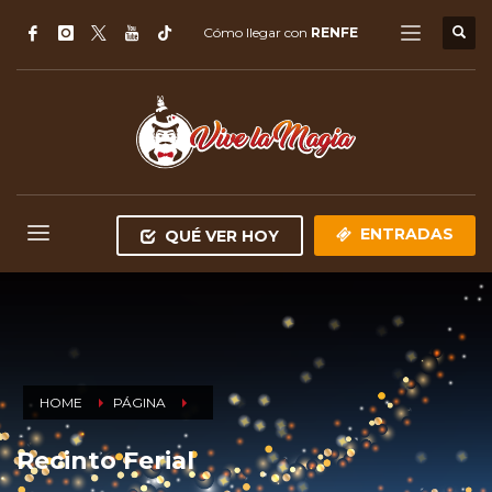
Cómo llegar con
RENFE
ENTRADAS
QUÉ VER HOY
HOME
PÁGINA
Recinto Ferial