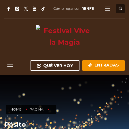
Cómo llegar con
RENFE
ENTRADAS
QUÉ VER HOY
HOME
PÁGINA
Pósito