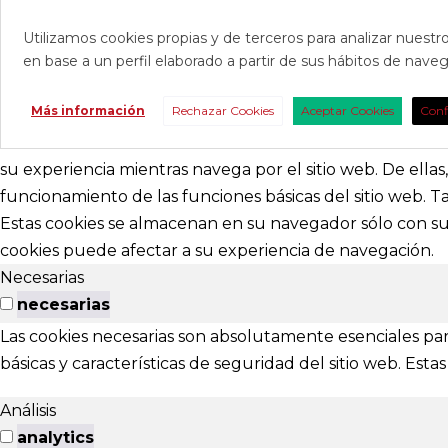
Utilizamos cookies propias y de terceros para analizar nuestro
en base a un perfil elaborado a partir de sus hábitos de nav
CONTAC
Más información
Rechazar Cookies
Aceptar Cookies
Conf
Consúltanos s
nosotros para 
su experiencia mientras navega por el sitio web. De ella
funcionamiento de las funciones básicas del sitio web. 
abracadabr
Estas cookies se almacenan en su navegador sólo con su 
cookies puede afectar a su experiencia de navegación.
festivalviv
Necesarias
Calle Menénd
necesarias
24007 - Leó
Las cookies necesarias son absolutamente esenciales par
básicas y características de seguridad del sitio web. Es
EXTENS
Análisis
El Festival ta
analytics