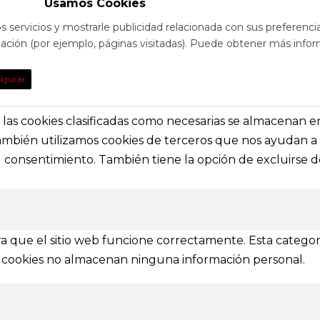
Usamos Cookies
s servicios y mostrarle publicidad relacionada con sus preferenci
egación (por ejemplo, páginas visitadas). Puede obtener más infor
TO
DE INTE
igurar
obre eventos y espectáculos o contacta con
Nuestras prin
solictar información general
secciones e i
s, las cookies clasificadas como necesarias se almacenan 
También utilizamos cookies de terceros que nos ayudan a 
a@festivalvivelamagia.es
Inicio
consentimiento. También tiene la opción de excluirse de
El festival
elamagia.es
Noticias
Prensa
ez y Pelayo, 4 - Bajo.
Contactar
n (SPAIN)
a que el sitio web funcione correctamente. Esta categor
tas cookies no almacenan ninguna información personal.
IONES
mbién se amplía a otras provincias