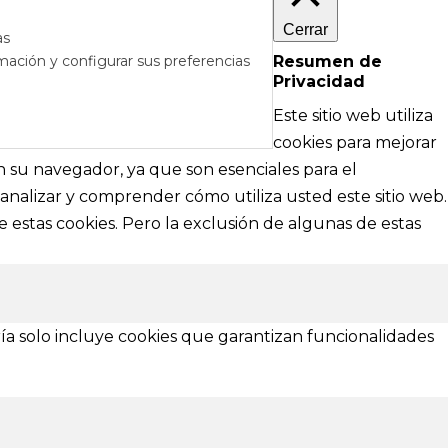
Cerrar
as
mación y configurar sus preferencias
Resumen de
Privacidad
RÉS
DE AYUDA
Este sitio web utiliza
cipales
Textos legales e información técnica sobre
cookies para mejorar
nformación
nuestra web
en su navegador, ya que son esenciales para el
analizar y comprender cómo utiliza usted este sitio web.
Aviso Legal
 estas cookies. Pero la exclusión de algunas de estas
Política de Privacidad
Política de Cookies
¿Necesitas ayuda?
ía solo incluye cookies que garantizan funcionalidades