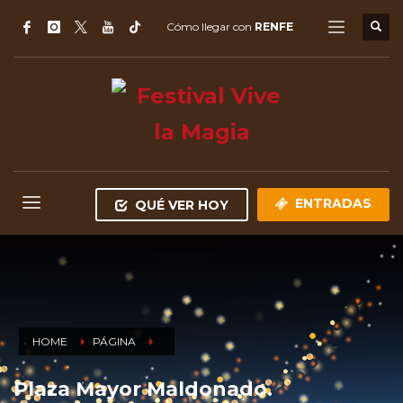
Cómo llegar con
RENFE
ENTRADAS
QUÉ VER HOY
HOME
PÁGINA
Plaza Mayor Maldonado.