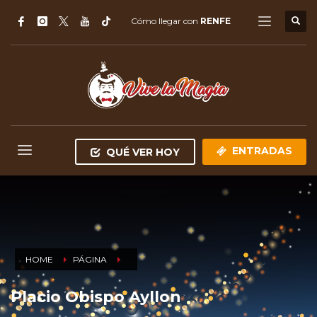
Cómo llegar con
RENFE
ENTRADAS
QUÉ VER HOY
HOME
PÁGINA
Placio Obispo Ayllon