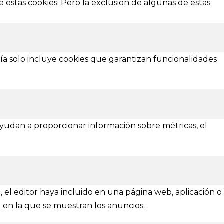
 estas cookies. Pero la exclusión de algunas de estas
Política de Privacidad
Política de Cookies
¿Necesitas ayuda?
ía solo incluye cookies que garantizan funcionalidades
 ayudan a proporcionar información sobre métricas, el
Asturias
Zamora
, el editor haya incluido en una página web, aplicación o
o con mucho
por Blancoperfecto
a en la que se muestran los anuncios.
g