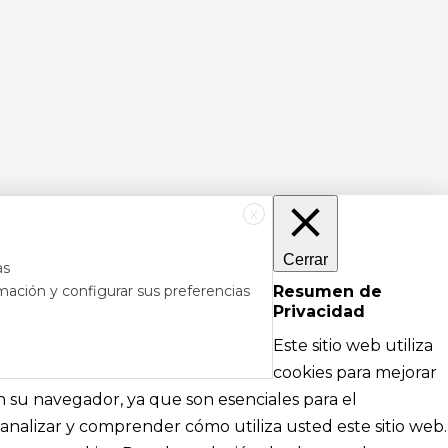
X
Cerrar
as
mación y configurar sus preferencias
Resumen de
Privacidad
RÉS
DE AYUDA
Este sitio web utiliza
cipales
Textos legales e información técnica sobre
cookies para mejorar
nformación
nuestra web
en su navegador, ya que son esenciales para el
analizar y comprender cómo utiliza usted este sitio web.
Aviso Legal