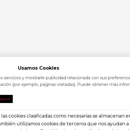
Usamos Cookies
s servicios y mostrarle publicidad relacionada con sus preferenci
egación (por ejemplo, páginas visitadas). Puede obtener más infor
TO
DE INTE
igurar
obre eventos y espectáculos o contacta con
Nuestras prin
solictar información general
secciones e i
s, las cookies clasificadas como necesarias se almacenan 
También utilizamos cookies de terceros que nos ayudan a 
a@festivalvivelamagia.es
Inicio