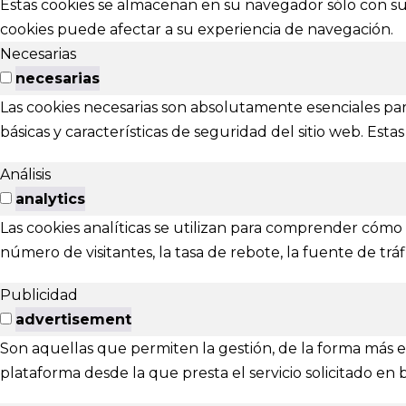
Estas cookies se almacenan en su navegador sólo con su 
cookies puede afectar a su experiencia de navegación.
festivalviv
Necesarias
Calle Menénd
necesarias
24007 - Leó
Las cookies necesarias son absolutamente esenciales par
básicas y características de seguridad del sitio web. Es
EXTENS
Análisis
El Festival ta
analytics
Las cookies analíticas se utilizan para comprender cómo i
Ponferrada
número de visitantes, la tasa de rebote, la fuente de tráfi
Publicidad
advertisement
Son aquellas que permiten la gestión, de la forma más efi
© 2025 - Festival Internacional 
plataforma desde la que presta el servicio solicitado en 