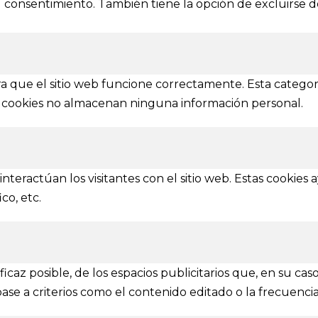
consentimiento. También tiene la opción de excluirse de
El festival
elamagia.es
Noticias
Prensa
ez y Pelayo, 4 - Bajo.
Contactar
n (SPAIN)
a que el sitio web funcione correctamente. Esta categor
tas cookies no almacenan ninguna información personal.
IONES
mbién se amplía a otras provincias
nteractúan los visitantes con el sitio web. Estas cookies
Ávila
Burgos
Soria
Segovia
Salamanca
Valladolid
co, etc.
caz posible, de los espacios publicitarios que, en su caso
Vive la Magia / Todos los derechos reservados | Diseñad
base a criterios como el contenido editado o la frecuenci
Dirección artísca: Juan Mayoral | Direción escénica: Violeta Zhen