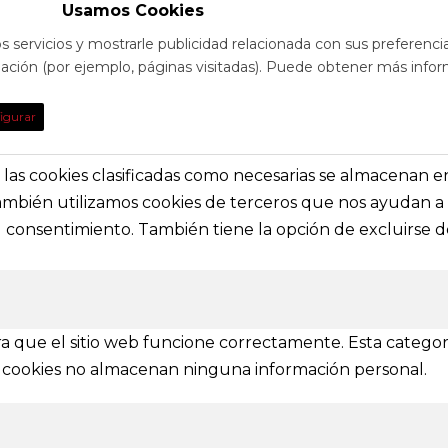
Usamos Cookies
s servicios y mostrarle publicidad relacionada con sus preferenci
egación (por ejemplo, páginas visitadas). Puede obtener más infor
TO
DE INTE
igurar
obre eventos y espectáculos o contacta con
Nuestras prin
solictar información general
secciones e i
s, las cookies clasificadas como necesarias se almacenan 
También utilizamos cookies de terceros que nos ayudan a 
a@festivalvivelamagia.es
Inicio
consentimiento. También tiene la opción de excluirse de
El festival
elamagia.es
Noticias
Prensa
ez y Pelayo, 4 - Bajo.
Contactar
n (SPAIN)
a que el sitio web funcione correctamente. Esta categor
tas cookies no almacenan ninguna información personal.
IONES
mbién se amplía a otras provincias