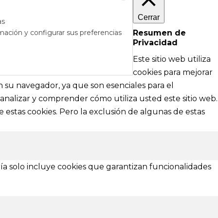
Cerrar
as
mación y configurar sus preferencias
Resumen de
Privacidad
RÉS
DE AYUDA
Este sitio web utiliza
cipales
Textos legales e información técnica sobre
cookies para mejorar
nformación
nuestra web
en su navegador, ya que son esenciales para el
analizar y comprender cómo utiliza usted este sitio web.
Aviso Legal
 estas cookies. Pero la exclusión de algunas de estas
Política de Privacidad
Política de Cookies
¿Necesitas ayuda?
ía solo incluye cookies que garantizan funcionalidades