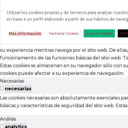
Utilizamos cookies propias y de terceros para analizar nuestro
en base a un perfil elaborado a partir de sus hábitos de nav
CONTAC
Más información
Rechazar Cookies
Aceptar Cookies
Conf
Consúltanos s
nosotros para 
su experiencia mientras navega por el sitio web. De ella
funcionamiento de las funciones básicas del sitio web. 
abracadabr
Estas cookies se almacenan en su navegador sólo con su 
cookies puede afectar a su experiencia de navegación.
festivalviv
Necesarias
Calle Menénd
necesarias
24007 - Leó
Las cookies necesarias son absolutamente esenciales par
básicas y características de seguridad del sitio web. Es
EXTENS
Análisis
El Festival ta
analytics