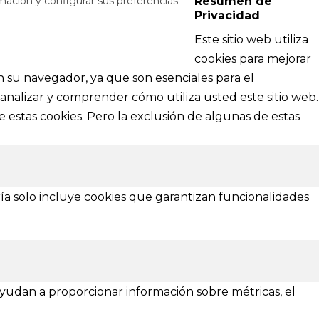
mación y configurar sus preferencias
Resumen de
Privacidad
RÉS
DE AYUDA
Este sitio web utiliza
cipales
Textos legales e información técnica sobre
cookies para mejorar
nformación
nuestra web
en su navegador, ya que son esenciales para el
analizar y comprender cómo utiliza usted este sitio web.
Aviso Legal
 estas cookies. Pero la exclusión de algunas de estas
Política de Privacidad
Política de Cookies
¿Necesitas ayuda?
ía solo incluye cookies que garantizan funcionalidades
 ayudan a proporcionar información sobre métricas, el
Asturias
Zamora