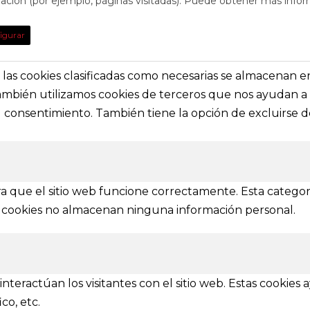
egación (por ejemplo, páginas visitadas). Puede obtener más infor
TO
DE INTE
igurar
obre eventos y espectáculos o contacta con
Nuestras prin
solictar información general
secciones e i
s, las cookies clasificadas como necesarias se almacenan 
También utilizamos cookies de terceros que nos ayudan a 
a@festivalvivelamagia.es
Inicio
consentimiento. También tiene la opción de excluirse de
El festival
elamagia.es
Noticias
Prensa
ez y Pelayo, 4 - Bajo.
Contactar
n (SPAIN)
a que el sitio web funcione correctamente. Esta categor
tas cookies no almacenan ninguna información personal.
IONES
mbién se amplía a otras provincias
nteractúan los visitantes con el sitio web. Estas cookies
Ávila
Burgos
Soria
Segovia
Salamanca
Valladolid
co, etc.