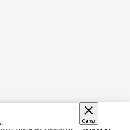
X
Cerrar
as