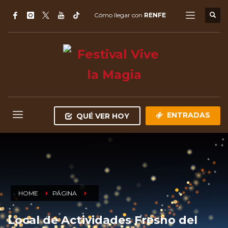
Cómo llegar con
RENFE
ENTRADAS
QUÉ VER HOY
HOME
PÁGINA
Local de Actividades Fresno del