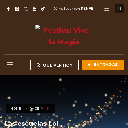
Cómo llegar con
RENFE
ENTRADAS
QUÉ VER HOY
HOME
PÁGINA
Las escuelas Loi