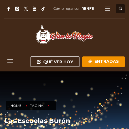
Cómo llegar con
RENFE
ENTRADAS
QUÉ VER HOY
HOME
PÁGINA
Las Escuelas Burón