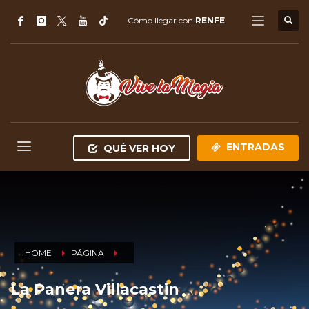
Cómo llegar con
RENFE
ENTRADAS
QUÉ VER HOY
HOME
PÁGINA
La Panera Villacastin