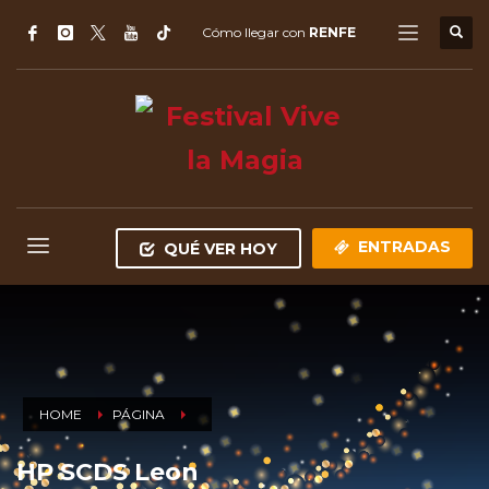
Cómo llegar con
RENFE
ENTRADAS
QUÉ VER HOY
HOME
PÁGINA
HP SCDS Leon