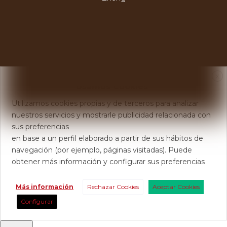
X
Usamos Cookies
Utilizamos cookies propias y de terceros para analizar
nuestros servicios y mostrarle publicidad relacionada con
sus preferencias
en base a un perfil elaborado a partir de sus hábitos de
navegación (por ejemplo, páginas visitadas). Puede
obtener más información y configurar sus preferencias
Más información
Rechazar Cookies
Aceptar Cookies
Configurar