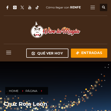
Cómo llegar con
RENFE
ENTRADAS
QUÉ VER HOY
HOME
PÁGINA
Cruz Roja León