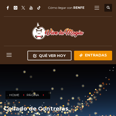
Cómo llegar con
RENFE
ENTRADAS
QUÉ VER HOY
HOME
PÁGINA
Collado de Contreras