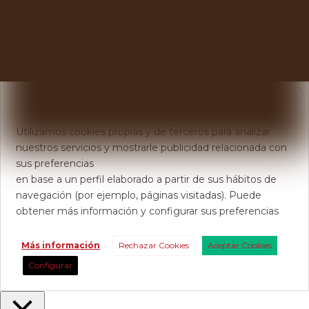
X
Usamos Cookies
Utilizamos cookies propias y de terceros para analizar
nuestros servicios y mostrarle publicidad relacionada con
sus preferencias
en base a un perfil elaborado a partir de sus hábitos de
navegación (por ejemplo, páginas visitadas). Puede
obtener más información y configurar sus preferencias
Más información
Rechazar Cookies
Aceptar Cookies
Configurar